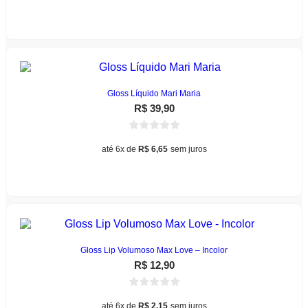
Este
produto
Ver opções
produto
tem
várias
variantes.
As
opções
podem
Gloss Líquido Mari Maria
ser
R$
39,90
escolhidas
na
página
até 6x de
R$
6,65
sem juros
do
Este
produto
Ver opções
produto
tem
várias
variantes.
As
opções
podem
Gloss Lip Volumoso Max Love – Incolor
ser
R$
12,90
escolhidas
na
página
até 6x de
R$
2,15
sem juros