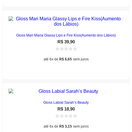
Gloss Mari Maria Glassy Lips e Fire Kiss(Aumento dos Lábios)
R$
39,90
até 6x de
R$
6,65
sem juros
Este
Ver opções
produto
tem
várias
variantes.
As
opções
podem
Gloss Labial Sarah’s Beauty
ser
R$
18,90
escolhidas
na
página
até 6x de
R$
3,15
sem juros
do