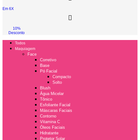
Em 6X
10%
Desconto
Todos
Maquiagem
Face
Corretivo
Base
Pó Facial
Compacto
Solto
Blush
Água Micelar
Tônico
Esfoliante Facial
Máscaras Faciais
Contorno
Vitamina C
Óleos Faciais
Hidratante
Protetor Solar