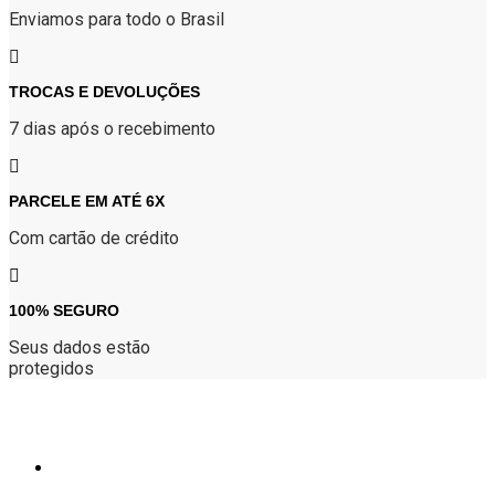
do
Enviamos para todo o Brasil
produto
TROCAS E DEVOLUÇÕES
7 dias após o recebimento
PARCELE EM ATÉ 6X
Com cartão de crédito
100% SEGURO
Seus dados estão
protegidos
Atendimento
(34) 9 9156-7005