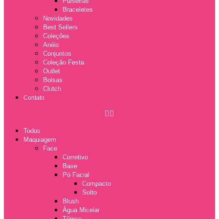
Pulseiras
Braceletes
Novidades
Best Sellers
Coleções
Anéis
Conjuntos
Coleção Festa
Outlet
Bolsas
Clutch
Contato
Todos
Maquiagem
Face
Corretivo
Base
Pó Facial
Compacto
Solto
Blush
Água Micelar
Tônico