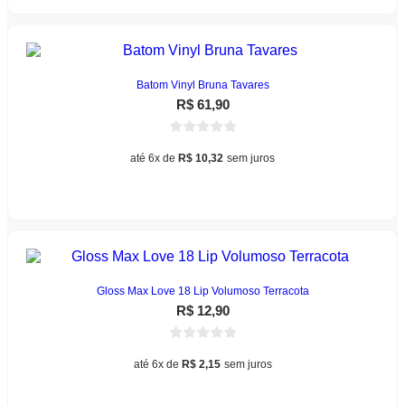
tem
várias
variantes.
As
opções
podem
Batom Vinyl Bruna Tavares
ser
R$
61,90
escolhidas
na
página
até 6x de
R$
10,32
sem juros
do
Este
produto
Ver opções
produto
tem
várias
variantes.
As
opções
podem
Gloss Max Love 18 Lip Volumoso Terracota
ser
R$
12,90
escolhidas
na
página
até 6x de
R$
2,15
sem juros
do
produto
Leia mais