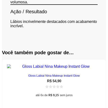
volumosa.
Ação / Resultado
Lábios incrivelmente destacados com acabamento
incrível.
Você também pode gostar de…
Gloss Labial Nina Makeup Instant Glow
R$
54,90
até 6x de
R$
9,15
sem juros
Este
Ver opções
produto