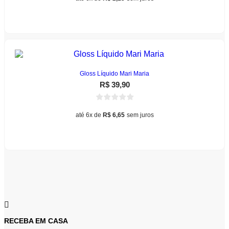
do
produto
Adicionar ao carrinho
Gloss Líquido Mari Maria
R$
39,90
até 6x de
R$
6,65
sem juros
Este
Ver opções
produto
tem
várias
variantes.
As
opções
podem
ser
escolhidas
na
RECEBA EM CASA
página