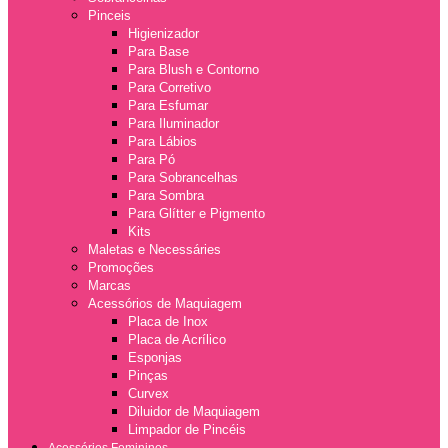
Pinceis
Higienizador
Para Base
Para Blush e Contorno
Para Corretivo
Para Esfumar
Para Iluminador
Para Lábios
Para Pó
Para Sobrancelhas
Para Sombra
Para Glítter e Pigmento
Kits
Maletas e Necessáries
Promoções
Marcas
Acessórios de Maquiagem
Placa de Inox
Placa de Acrílico
Esponjas
Pinças
Curvex
Diluidor de Maquiagem
Limpador de Pincéis