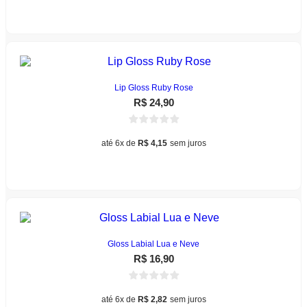
Este
produto
Ver opções
produto
tem
várias
variantes.
As
opções
podem
Lip Gloss Ruby Rose
ser
R$
24,90
escolhidas
na
página
até 6x de
R$
4,15
sem juros
do
Este
produto
Ver opções
produto
tem
várias
variantes.
As
opções
podem
Gloss Labial Lua e Neve
ser
R$
16,90
escolhidas
na
página
até 6x de
R$
2,82
sem juros
do