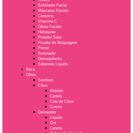
Esfoliante Facial
Máscaras Faciais
Contorno
Vitamina C
Óleos Faciais
Hidratante
Protetor Solar
Fixador de Maquiagem
Primer
Iluminador
Demaquilante
Sabonete Líquido
Boca
Olhos
Sombras
Cílios
Unitário
Cartela
Cola de Cílios
Curvex
Delineador
Líquido
Gel
Caneta