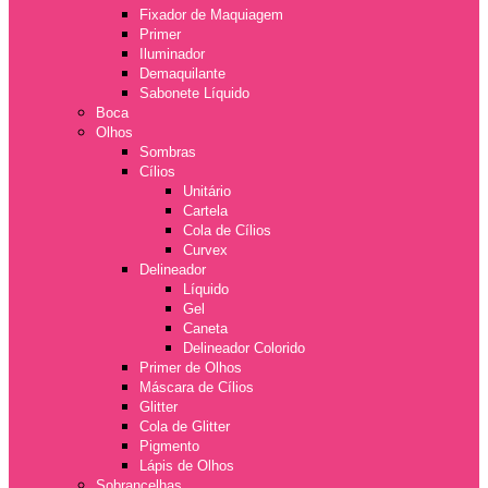
Fixador de Maquiagem
Primer
Iluminador
Demaquilante
Sabonete Líquido
Boca
Olhos
Sombras
Cílios
Unitário
Cartela
Cola de Cílios
Curvex
Delineador
Líquido
Gel
Caneta
Delineador Colorido
Primer de Olhos
Máscara de Cílios
Glitter
Cola de Glitter
Pigmento
Lápis de Olhos
Sobrancelhas