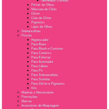
Delineador Colorido
Primer de Olhos
Máscara de Cílios
Glitter
Cola de Glitter
Pigmento
Lápis de Olhos
Sobrancelhas
Pinceis
Higienizador
Para Base
Para Blush e Contorno
Para Corretivo
Para Esfumar
Para Iluminador
Para Lábios
Para Pó
Para Sobrancelhas
Para Sombra
Para Glítter e Pigmento
Kits
Maletas e Necessáries
Promoções
Marcas
Acessórios de Maquiagem