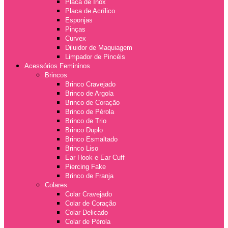
Placa de Inox
Placa de Acrílico
Esponjas
Pinças
Curvex
Diluidor de Maquiagem
Limpador de Pincéis
Acessórios Femininos
Brincos
Brinco Cravejado
Brinco de Argola
Brinco de Coração
Brinco de Pérola
Brinco de Trio
Brinco Duplo
Brinco Esmaltado
Brinco Liso
Ear Hook e Ear Cuff
Piercing Fake
Brinco de Franja
Colares
Colar Cravejado
Colar de Coração
Colar Delicado
Colar de Pérola