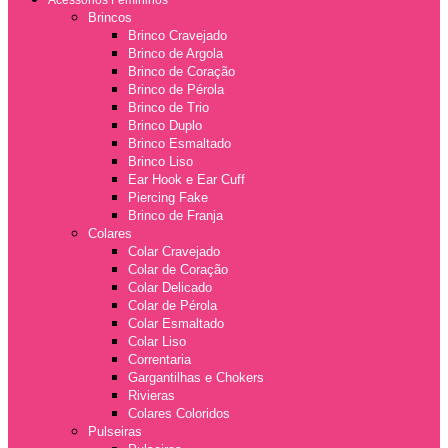
Acessórios Femininos
Brincos
Brinco Cravejado
Brinco de Argola
Brinco de Coração
Brinco de Pérola
Brinco de Trio
Brinco Duplo
Brinco Esmaltado
Brinco Liso
Ear Hook e Ear Cuff
Piercing Fake
Brinco de Franja
Colares
Colar Cravejado
Colar de Coração
Colar Delicado
Colar de Pérola
Colar Esmaltado
Colar Liso
Correntaria
Gargantilhas e Chokers
Rivieras
Colares Coloridos
Pulseiras