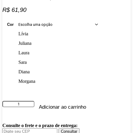
R$
61,90
Cor
Lívia
Juliana
Laura
Sara
Diana
Morgana
Batom
Adicionar ao carrinho
Vinyl
Bruna
Tavares
quantidade
Consulte o frete e o prazo de entrega:
Consultar