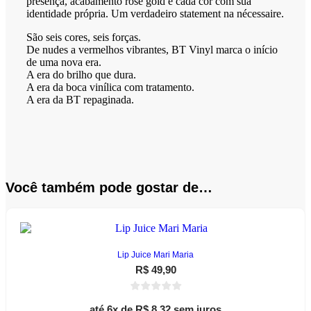
presença, acabamento rose gold e cada cor com sua
identidade própria. Um verdadeiro statement na nécessaire.
São seis cores, seis forças.
De nudes a vermelhos vibrantes, BT Vinyl marca o início
de uma nova era.
A era do brilho que dura.
A era da boca vinílica com tratamento.
A era da BT repaginada.
Você também pode gostar de…
Lip Juice Mari Maria
R$
49,90
até 6x de
R$
8,32
sem juros