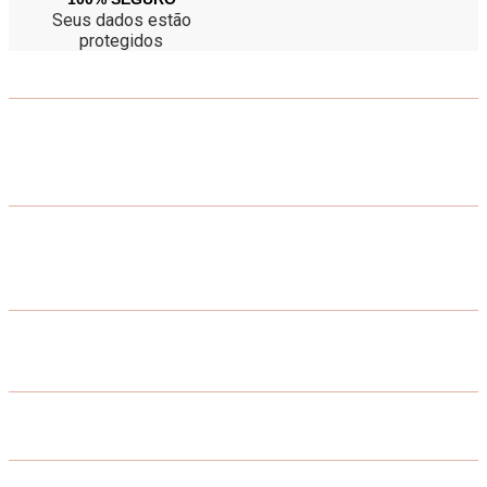
Seus dados estão
protegidos
Atendimento
(34) 9 9156-7005
Segunda à sexta: 09h às 18h
Sábados: 09h a 14h
Ajuda
Política de privacidade
Entregas e prazos
Política de devolução e trocas
Meus Pedidos
Acompanhar meus pedidos
Editar cadastro
Formas de Pagamento
Site Seguro