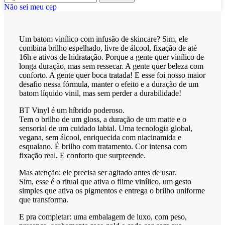
Não sei meu cep
Um batom vinílico com infusão de skincare? Sim, ele
combina brilho espelhado, livre de álcool, fixação de até
16h e ativos de hidratação. Porque a gente quer vinílico de
longa duração, mas sem ressecar. A gente quer beleza com
conforto. A gente quer boca tratada! E esse foi nosso maior
desafio nessa fórmula, manter o efeito e a duração de um
batom líquido vinil, mas sem perder a durabilidade!
BT Vinyl é um híbrido poderoso.
Tem o brilho de um gloss, a duração de um matte e o
sensorial de um cuidado labial. Uma tecnologia global,
vegana, sem álcool, enriquecida com niacinamida e
esqualano. É brilho com tratamento. Cor intensa com
fixação real. E conforto que surpreende.
Mas atenção: ele precisa ser agitado antes de usar.
Sim, esse é o ritual que ativa o filme vinílico, um gesto
simples que ativa os pigmentos e entrega o brilho uniforme
que transforma.
E pra completar: uma embalagem de luxo, com peso,