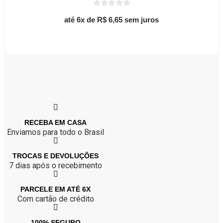
na
página
até 6x de
R$
6,65
sem juros
do
Este
produto
Ver opções
produto
tem
várias
variantes.
As
opções
podem
ser
escolhidas
na
RECEBA EM CASA
página
Enviamos para todo o Brasil
do
produto
TROCAS E DEVOLUÇÕES
7 dias após o recebimento
PARCELE EM ATÉ 6X
Com cartão de crédito
100% SEGURO