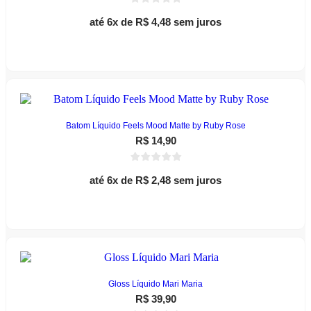
na
página
até 6x de
R$
4,48
sem juros
do
Este
produto
Ver opções
produto
tem
várias
variantes.
As
opções
podem
Batom Líquido Feels Mood Matte by Ruby Rose
ser
R$
14,90
escolhidas
na
página
até 6x de
R$
2,48
sem juros
do
Este
produto
Ver opções
produto
tem
várias
variantes.
As
opções
podem
Gloss Líquido Mari Maria
ser
R$
39,90
escolhidas