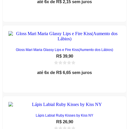
até 6x de
R$
2,15
sem juros
Adicionar ao carrinho
Gloss Mari Maria Glassy Lips e Fire Kiss(Aumento dos Lábios)
R$
39,90
até 6x de
R$
6,65
sem juros
Este
Ver opções
produto
tem
várias
variantes.
As
opções
podem
Lápis Labial Ruby Kisses by Kiss NY
ser
R$
26,90
escolhidas