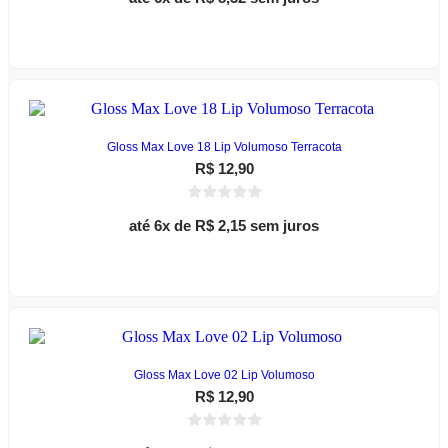
Este
Ver opções
produto
tem
várias
variantes.
As
opções
podem
Gloss Max Love 18 Lip Volumoso Terracota
ser
R$
12,90
escolhidas
na
página
até 6x de
R$
2,15
sem juros
do
produto
Leia mais
Gloss Max Love 02 Lip Volumoso
R$
12,90