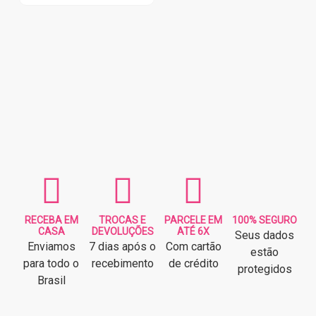
RECEBA EM
TROCAS E
PARCELE EM
100% SEGURO
CASA
DEVOLUÇÕES
ATÉ 6X
Seus dados
Enviamos
7 dias após o
Com cartão
estão
para todo o
recebimento
de crédito
protegidos
Brasil