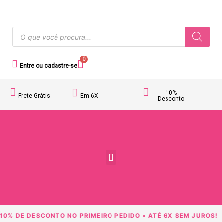
0
Entre ou cadastre-se
10%
Frete Grátis
Em 6X
Desconto
Acessórios Femininos
10% DE DESCONTO NO PRIMEIRO PEDIDO • ATÉ 6X SEM JUROS!
F