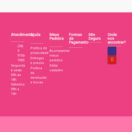
Atendimento
Ajuda
Meus
Formas
Site
Onde
Pedidos
de
Seguro
nos
Pagamento
encontrar?
(34)
Política de
9
Acompanhar
privacidade
9156-
meus
Entregas
7005
pedidos
e prazos
Segunda
Editar
Política
à sexta:
cadastro
de
09h às
devolução
18h
e trocas
Sábados:
09h a
14h