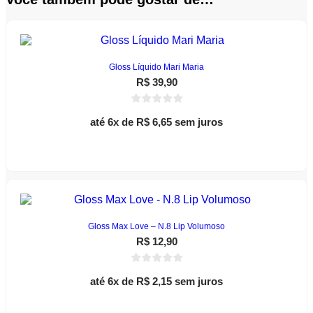
Gloss Líquido Mari Maria
R$
39,90
até 6x de
R$
6,65
sem juros
Este
Ver opções
produto
tem
várias
variantes.
As
opções
podem
Gloss Max Love – N.8 Lip Volumoso
ser
R$
12,90
escolhidas
na
página
até 6x de
R$
2,15
sem juros
do
produto
Adicionar ao carrinho