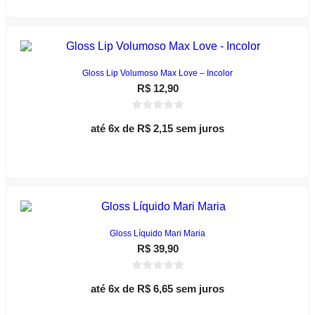
Gloss Lip Volumoso Max Love – Incolor
R$
12,90
até 6x de
R$
2,15
sem juros
Adicionar ao carrinho
Gloss Líquido Mari Maria
R$
39,90
até 6x de
R$
6,65
sem juros
Este