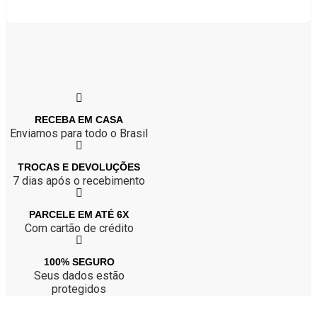
Ver opções
produto
tem
várias
variantes.
As
opções
podem
ser
escolhidas
na
RECEBA EM CASA
página
Enviamos para todo o Brasil
do
produto
TROCAS E DEVOLUÇÕES
7 dias após o recebimento
PARCELE EM ATÉ 6X
Com cartão de crédito
100% SEGURO
Seus dados estão
protegidos
Atendimento