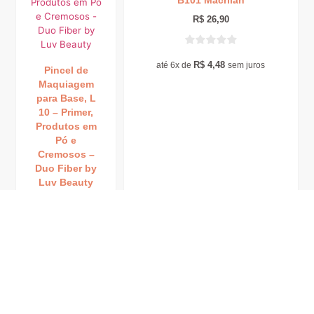
B101 Macrilan
R$
26,90
R$
4,48
até 6x de
sem juros
Pincel de
Maquiagem
para Base, L
10 – Primer,
Produtos em
Pó e
Cremosos –
Duo Fiber by
Luv Beauty
R$
37,90
R$
6,32
até 6x de
sem juros
Leia mais
Leia mais