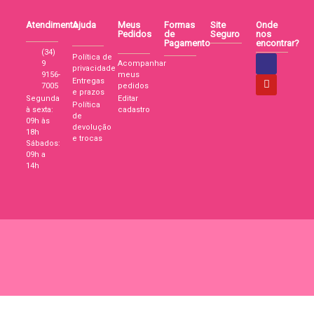
Atendimento
Ajuda
Meus
Formas
Site
Onde
Pedidos
de
Seguro
nos
Pagamento
encontrar?
(34)
Política de
9
Acompanhar
privacidade
9156-
meus
Entregas
7005
pedidos
e prazos
Segunda
Editar
Política
à sexta:
cadastro
de
09h às
devolução
18h
e trocas
Sábados:
09h a
14h
Paixão por Biju
Rua Tenente Virmondes, 495