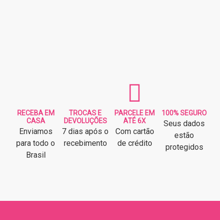
RECEBA EM
TROCAS E
PARCELE EM
100% SEGURO
CASA
DEVOLUÇÕES
ATÉ 6X
Seus dados
Enviamos
7 dias após o
Com cartão
estão
para todo o
recebimento
de crédito
protegidos
Brasil