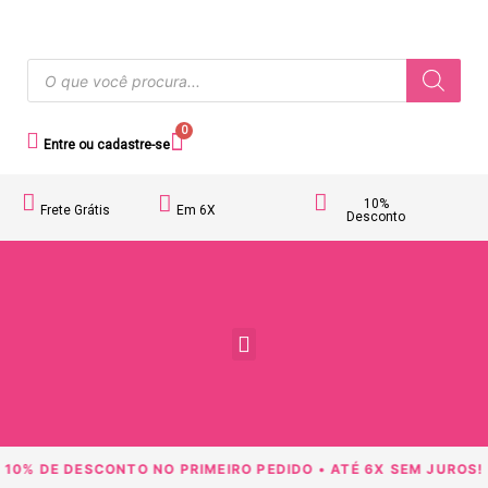
0
Entre ou cadastre-se
10%
Frete Grátis
Em 6X
Desconto
Acessórios Femininos
10% DE DESCONTO NO PRIMEIRO PEDIDO • ATÉ 6X SEM JUROS!