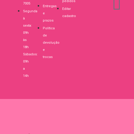
pedidos
7005
Entregas
Editar
Segunda
e
cadastro
à
prazos
sexta:
Política
09h
de
às
devolução
18h
e
Sábados:
trocas
09h
a
14h