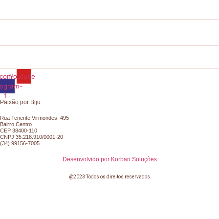
Formas de Pagamento
Site Seguro
Onde nos encontrar?
Icon-
Youtube
tagram-
1
Paixão por Biju
Rua Tenente Virmondes, 495
Bairro Centro
CEP 38400-110
CNPJ 35.218.910/0001-20
(34) 99156-7005
Desenvolvido por Korban Soluções
@2023 Todos os direitos reservados