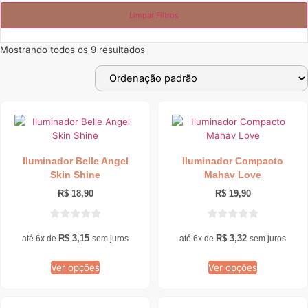
Limpar Filtros
Mostrando todos os 9 resultados
Este
Este
produto
produto
tem
tem
Iluminador Belle Angel
Iluminador Compacto
várias
várias
Skin Shine
Mahav Love
variantes.
variantes.
As
As
R$
18,90
R$
19,90
opções
opções
podem
podem
ser
ser
R$
3,15
R$
3,32
até 6x de
sem juros
até 6x de
sem juros
escolhidas
escolhidas
na
na
Ver opções
Ver opções
página
página
do
do
produto
produto