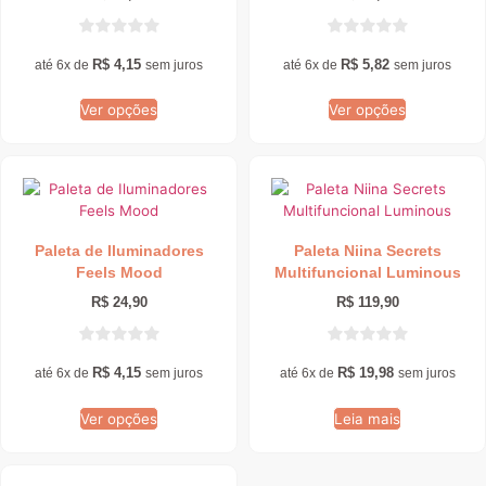
opções
opções
podem
podem
ser
ser
R$
4,15
R$
5,82
até 6x de
sem juros
até 6x de
sem juros
escolhidas
escolhidas
na
na
Ver opções
Ver opções
página
página
do
do
produto
produto
Este
produto
tem
Paleta de Iluminadores
Paleta Niina Secrets
várias
Feels Mood
Multifuncional Luminous
variantes.
As
R$
24,90
R$
119,90
opções
podem
ser
R$
4,15
R$
19,98
até 6x de
sem juros
até 6x de
sem juros
escolhidas
na
Ver opções
Leia mais
página
do
produto