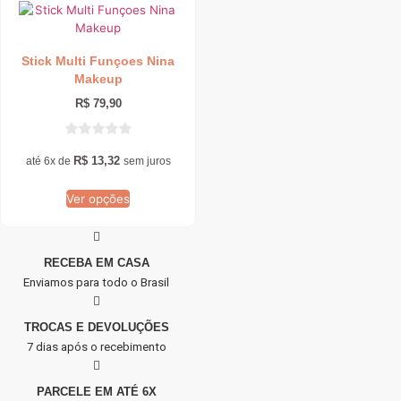
Este
produto
tem
Stick Multi Funçoes Nina
várias
Makeup
variantes.
As
R$
79,90
opções
podem
ser
R$
13,32
até 6x de
sem juros
escolhidas
na
Ver opções
página
do
produto
RECEBA EM CASA
Enviamos para todo o Brasil
TROCAS E DEVOLUÇÕES
7 dias após o recebimento
PARCELE EM ATÉ 6X