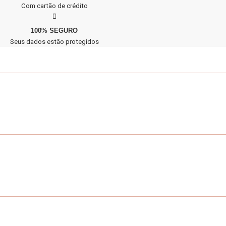
Com cartão de crédito
100% SEGURO
Seus dados estão protegidos
Atendimento
(34) 9 9156-7005
Segunda à sexta: 09h às 18h
Sábados: 09h a 14h
Ajuda
Política de privacidade
Entregas e prazos
Política de devolução e trocas
Meus Pedidos
Acompanhar meus pedidos
Editar cadastro