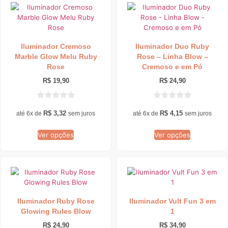
Este
Este
produto
produto
tem
tem
várias
várias
Iluminador Cremoso
Iluminador Duo Ruby
variantes.
variantes.
Marble Glow Melu Ruby
Rose – Linha Blow –
As
As
Rose
Cremoso e em Pó
opções
opções
podem
podem
R$
19,90
R$
24,90
ser
ser
escolhidas
escolhidas
na
na
R$
3,32
R$
4,15
até 6x de
sem juros
até 6x de
sem juros
página
página
do
do
Ver opções
Ver opções
produto
produto
Este
Este
produto
produto
tem
tem
Iluminador Ruby Rose
Iluminador Vult Fun 3 em
várias
várias
Glowing Rules Blow
1
variantes.
variantes.
As
As
R$
24,90
R$
34,90