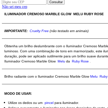
Melu
Consultar
Ruby
Não sei meu cep
Rose
ILUMINADOR CREMOSO MARBLE GLOW MELU RUBY ROSE
quantidade
IMPORTANTE:
Cruelty Free
(não testado em animais)
Obtenha um brilho deslumbrante com o Iluminador Cremoso Marb
luminoso. Com uma combinação de tons em marmorizado, este ilumina
duração, pode ser aplicado sutilmente para um brilho suave durant
Iluminador Cremoso Marble Glow
Melu
da
Ruby Rose
.
Brilho radiante com o Iluminador Cremoso Marble Glow
Melu
Ruby
MODO DE USAR:
Utilize os dedos ou um
pincel
para iluminador.