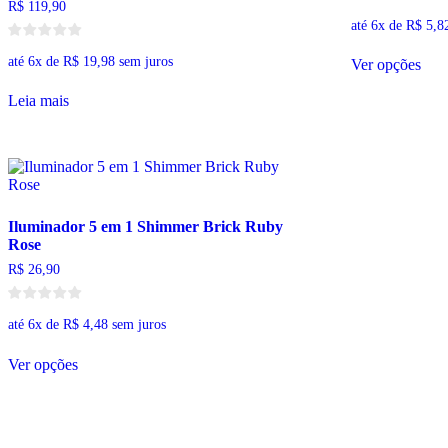
R$
119,90
até 6x de
R$
5,8
Este
até 6x de
R$
19,98
sem juros
Ver opções
pro
tem
Leia mais
vári
vari
As
opç
pod
ser
esco
Iluminador 5 em 1 Shimmer Brick Ruby
na
Rose
pág
do
R$
26,90
pro
até 6x de
R$
4,48
sem juros
Este
Ver opções
produto
tem
várias
variantes.
As