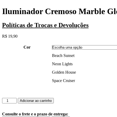
Iluminador Cremoso Marble G
Políticas de Trocas e Devoluções
R$
19,90
Cor
Beach Sunset
Neon Lights
Golden House
Space Cruiser
Iluminador
Adicionar ao carrinho
Cremoso
Marble
Glow
Consulte o frete e o prazo de entrega: