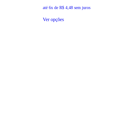
até 6x de
R$
4,48
sem juros
Este
Ver opções
produto
tem
várias
variantes.
As
opções
podem
ser
escolhidas
na
página
do
produto