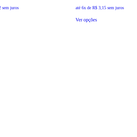
2
sem juros
até 6x de
R$
3,15
sem juros
Este
Ver opções
duto
produto
tem
as
várias
antes.
variantes.
As
ões
opções
em
podem
ser
lhidas
escolhidas
na
ina
página
do
duto
produto