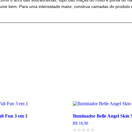
como o arco das sobrancelhas, topo das maçãs do rosto e ponta do nar
sfume bem. Para uma intensidade maior, construa camadas do produto
lt Fun 3 em 1
Iluminador Belle Angel Skin 
R$
18,90