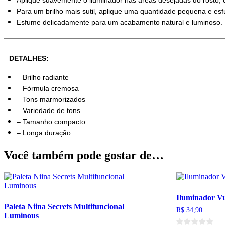
Aplique suavemente o iluminador nas áreas desejadas do rosto, 
Para um brilho mais sutil, aplique uma quantidade pequena e e
Esfume delicadamente para um acabamento natural e luminoso.
DETALHES:
– Brilho radiante
– Fórmula cremosa
– Tons marmorizados
– Variedade de tons
– Tamanho compacto
– Longa duração
Você também pode gostar de…
Iluminador Vu
Paleta Niina Secrets Multifuncional
R$
34,90
Luminous