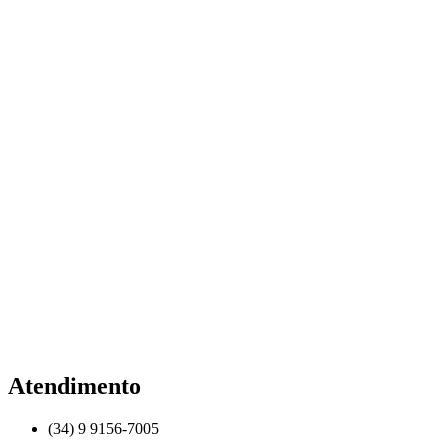
opções
podem
ser
escolhidas
na
página
do
produto
Atendimento
(34) 9 9156-7005