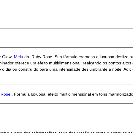
le Glow
Melu
da Ruby Rose..Sua fórmula cremosa e luxuosa desliza s
dor oferece um efeito multidimensional, realçando os pontos altos do
e o dia ou construído para uma intensidade deslumbrante à noite. Adi
 Rose
. Fórmula luxuosa, efeito multidimensional em tons marmorizad