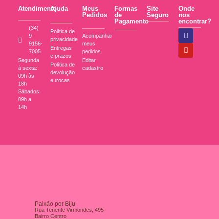
Atendimento
Ajuda
Meus
Formas
Site
Onde
Pedidos
de
Seguro
nos
Pagamento
encontrar?
(34)
Política de
9
Acompanhar
privacidade
9156-
meus
Entregas
7005
pedidos
e prazos
Segunda
Editar
Política de
à sexta:
cadastro
devolução
09h às
e trocas
18h
Sábados:
09h a
14h
Paixão por Biju
Rua Tenente Virmondes, 495
Bairro Centro