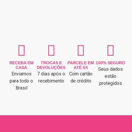
RECEBA EM
TROCAS E
PARCELE EM
100% SEGURO
CASA
DEVOLUÇÕES
ATÉ 6X
Seus dados
Enviamos
7 dias após o
Com cartão
estão
para todo o
recebimento
de crédito
protegidos
Brasil