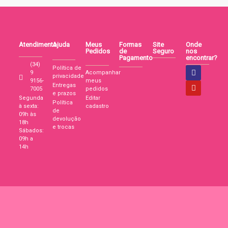
Atendimento
Ajuda
Meus
Formas
Site
Onde
Pedidos
de
Seguro
nos
Pagamento
encontrar?
(34)
Política de
9
Acompanhar
privacidade
9156-
meus
Entregas
7005
pedidos
e prazos
Segunda
Editar
Política
à sexta:
cadastro
de
09h às
devolução
18h
e trocas
Sábados:
09h a
14h