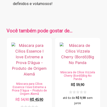
definidos e volumosos!
Você também pode gostar de…
Máscara de Cílios Vizzela
Cherry (Bordô)Big No
Panda
Máscara para Cílios
R$
59,90
Essence I love Extreme a
Prova D’água – Produto de
Origem Alemã
até 6x de
R$
9,98
sem
R$
54,90
R$
45,90
juros