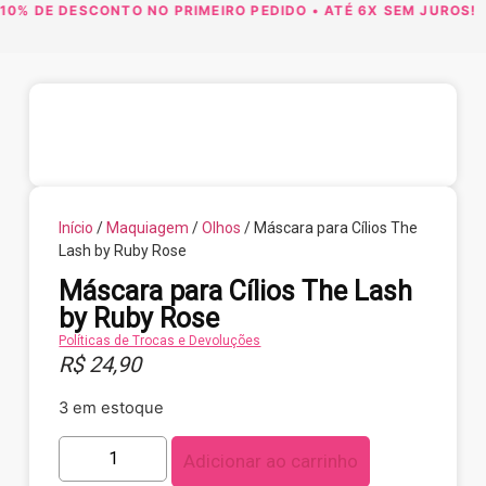
0% DE DESCONTO NO PRIMEIRO PEDIDO • ATÉ 6X SEM JUROS!
F
Início
/
Maquiagem
/
Olhos
/ Máscara para Cílios The
Lash by Ruby Rose
Máscara para Cílios The Lash
by Ruby Rose
Políticas de Trocas e Devoluções
R$
24,90
3 em estoque
Adicionar ao carrinho