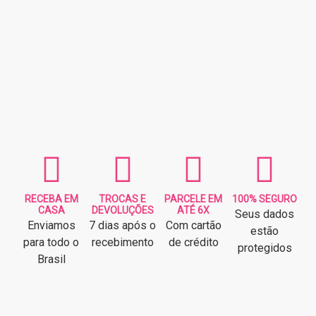
RECEBA EM
TROCAS E
PARCELE EM
100% SEGURO
CASA
DEVOLUÇÕES
ATÉ 6X
Seus dados
Enviamos
7 dias após o
Com cartão
estão
para todo o
recebimento
de crédito
protegidos
Brasil