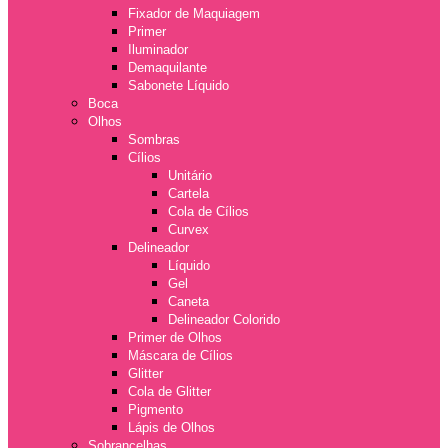
Fixador de Maquiagem
Primer
Iluminador
Demaquilante
Sabonete Líquido
Boca
Olhos
Sombras
Cílios
Unitário
Cartela
Cola de Cílios
Curvex
Delineador
Líquido
Gel
Caneta
Delineador Colorido
Primer de Olhos
Máscara de Cílios
Glitter
Cola de Glitter
Pigmento
Lápis de Olhos
Sobrancelhas