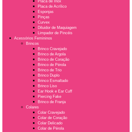
Placa de Inox
Placa de Acrílico
Esponjas
Pinças
Curvex
Diluidor de Maquiagem
Limpador de Pincéis
Acessórios Femininos
Brincos
Brinco Cravejado
Brinco de Argola
Brinco de Coração
Brinco de Pérola
Brinco de Trio
Brinco Duplo
Brinco Esmaltado
Brinco Liso
Ear Hook e Ear Cuff
Piercing Fake
Brinco de Franja
Colares
Colar Cravejado
Colar de Coração
Colar Delicado
Colar de Pérola