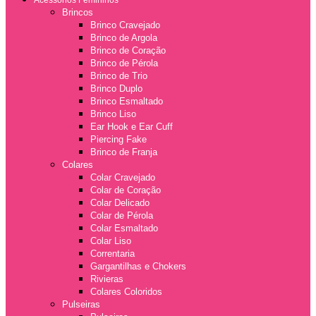
Acessórios Femininos
Brincos
Brinco Cravejado
Brinco de Argola
Brinco de Coração
Brinco de Pérola
Brinco de Trio
Brinco Duplo
Brinco Esmaltado
Brinco Liso
Ear Hook e Ear Cuff
Piercing Fake
Brinco de Franja
Colares
Colar Cravejado
Colar de Coração
Colar Delicado
Colar de Pérola
Colar Esmaltado
Colar Liso
Correntaria
Gargantilhas e Chokers
Rivieras
Colares Coloridos
Pulseiras