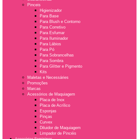
Pinceis
Higienizador
Para Base
Para Blush e Contorno
Para Corretivo
Para Esfumar
Para Iluminador
Para Lábios
Para Pó
Para Sobrancelhas
Para Sombra
Para Glítter e Pigmento
Kits
Maletas e Necessáries
Promoções
Marcas
Acessórios de Maquiagem
Placa de Inox
Placa de Acrílico
Esponjas
Pinças
Curvex
Diluidor de Maquiagem
Limpador de Pincéis