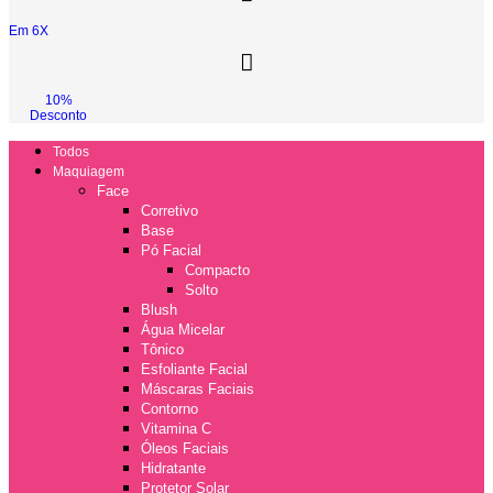
Em 6X
10%
Desconto
Todos
Maquiagem
Face
Corretivo
Base
Pó Facial
Compacto
Solto
Blush
Água Micelar
Tônico
Esfoliante Facial
Máscaras Faciais
Contorno
Vitamina C
Óleos Faciais
Hidratante
Protetor Solar