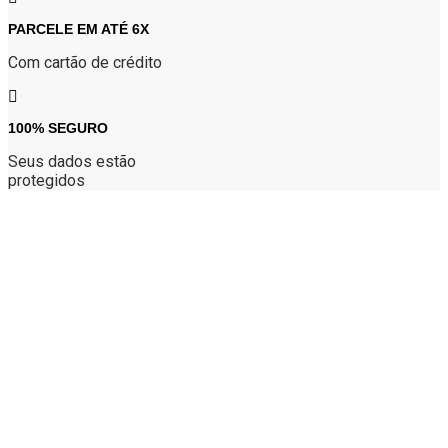
PARCELE EM ATÉ 6X
Com cartão de crédito
100% SEGURO
Seus dados estão
protegidos
Atendimento
(34) 9 9156-7005
Segunda à sexta: 09h às 18h
Sábados: 09h a 14h
Ajuda
Política de privacidade
Entregas e prazos
Política de devolução e trocas
Meus Pedidos
Acompanhar meus pedidos