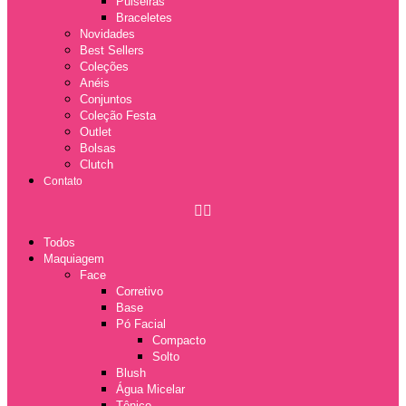
Pulseiras
Braceletes
Novidades
Best Sellers
Coleções
Anéis
Conjuntos
Coleção Festa
Outlet
Bolsas
Clutch
Contato
Todos
Maquiagem
Face
Corretivo
Base
Pó Facial
Compacto
Solto
Blush
Água Micelar
Tônico