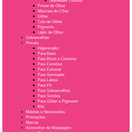
Delineador Colorido
Primer de Olhos
Máscara de Cílios
Glitter
Cola de Glitter
Pigmento
Lápis de Olhos
Sobrancelhas
Pinceis
Higienizador
Para Base
Para Blush e Contorno
Para Corretivo
Para Esfumar
Para Iluminador
Para Lábios
Para Pó
Para Sobrancelhas
Para Sombra
Para Glítter e Pigmento
Kits
Maletas e Necessáries
Promoções
Marcas
Acessórios de Maquiagem