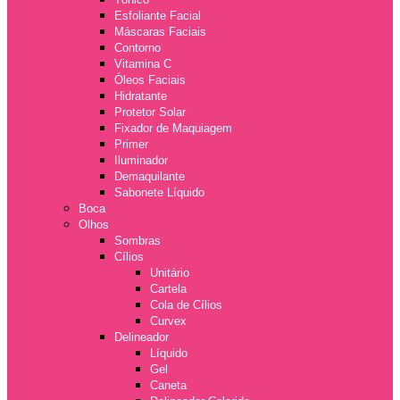
Esfoliante Facial
Máscaras Faciais
Contorno
Vitamina C
Óleos Faciais
Hidratante
Protetor Solar
Fixador de Maquiagem
Primer
Iluminador
Demaquilante
Sabonete Líquido
Boca
Olhos
Sombras
Cílios
Unitário
Cartela
Cola de Cílios
Curvex
Delineador
Líquido
Gel
Caneta