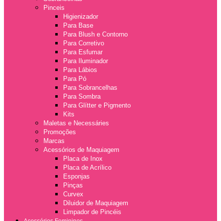
Pinceis
Higienizador
Para Base
Para Blush e Contorno
Para Corretivo
Para Esfumar
Para Iluminador
Para Lábios
Para Pó
Para Sobrancelhas
Para Sombra
Para Glítter e Pigmento
Kits
Maletas e Necessáries
Promoções
Marcas
Acessórios de Maquiagem
Placa de Inox
Placa de Acrílico
Esponjas
Pinças
Curvex
Diluidor de Maquiagem
Limpador de Pincéis