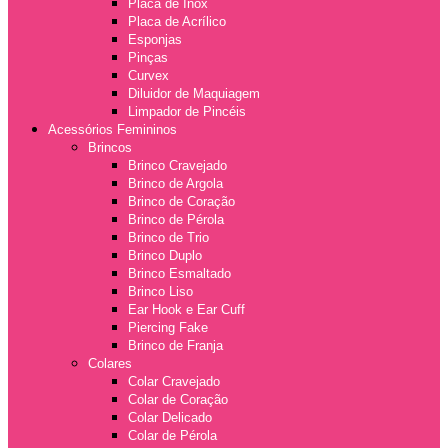
Placa de Inox
Placa de Acrílico
Esponjas
Pinças
Curvex
Diluidor de Maquiagem
Limpador de Pincéis
Acessórios Femininos
Brincos
Brinco Cravejado
Brinco de Argola
Brinco de Coração
Brinco de Pérola
Brinco de Trio
Brinco Duplo
Brinco Esmaltado
Brinco Liso
Ear Hook e Ear Cuff
Piercing Fake
Brinco de Franja
Colares
Colar Cravejado
Colar de Coração
Colar Delicado
Colar de Pérola