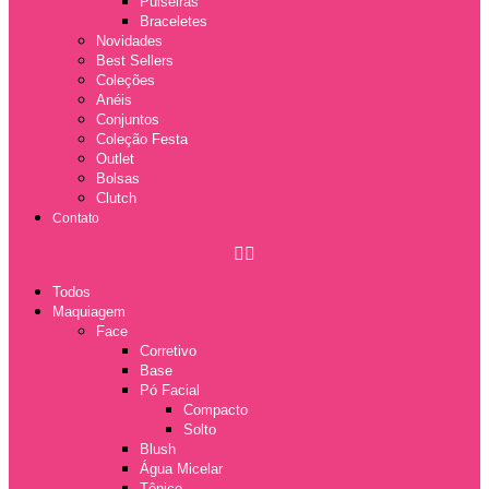
Pulseiras
Braceletes
Novidades
Best Sellers
Coleções
Anéis
Conjuntos
Coleção Festa
Outlet
Bolsas
Clutch
Contato
Todos
Maquiagem
Face
Corretivo
Base
Pó Facial
Compacto
Solto
Blush
Água Micelar
Tônico