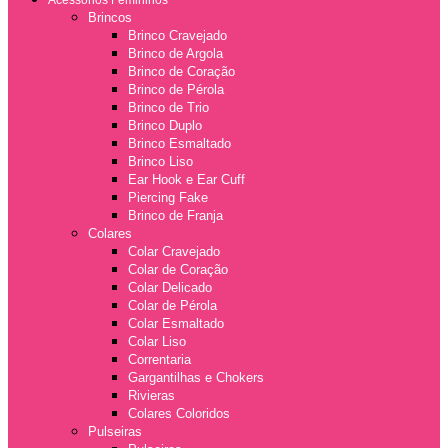
Acessórios Femininos
Brincos
Brinco Cravejado
Brinco de Argola
Brinco de Coração
Brinco de Pérola
Brinco de Trio
Brinco Duplo
Brinco Esmaltado
Brinco Liso
Ear Hook e Ear Cuff
Piercing Fake
Brinco de Franja
Colares
Colar Cravejado
Colar de Coração
Colar Delicado
Colar de Pérola
Colar Esmaltado
Colar Liso
Correntaria
Gargantilhas e Chokers
Rivieras
Colares Coloridos
Pulseiras