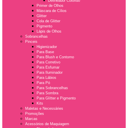
Delineador Colorido
Primer de Olhos
Máscara de Cílios
Glitter
Cola de Glitter
Pigmento
Lápis de Olhos
Sobrancelhas
Pinceis
Higienizador
Para Base
Para Blush e Contorno
Para Corretivo
Para Esfumar
Para Iluminador
Para Lábios
Para Pó
Para Sobrancelhas
Para Sombra
Para Glítter e Pigmento
Kits
Maletas e Necessáries
Promoções
Marcas
Acessórios de Maquiagem