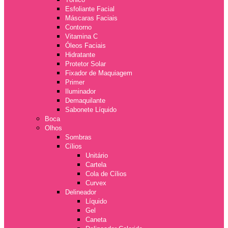
Esfoliante Facial
Máscaras Faciais
Contorno
Vitamina C
Óleos Faciais
Hidratante
Protetor Solar
Fixador de Maquiagem
Primer
Iluminador
Demaquilante
Sabonete Líquido
Boca
Olhos
Sombras
Cílios
Unitário
Cartela
Cola de Cílios
Curvex
Delineador
Líquido
Gel
Caneta