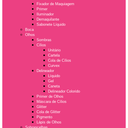
Fixador de Maquiagem
Primer
Iluminador
Demaquilante
Sabonete Líquido
Boca
Olhos
Sombras
Cílios
Unitário
Cartela
Cola de Cílios
Curvex
Delineador
Líquido
Gel
Caneta
Delineador Colorido
Primer de Olhos
Máscara de Cílios
Glitter
Cola de Glitter
Pigmento
Lápis de Olhos
Sobrancelhas