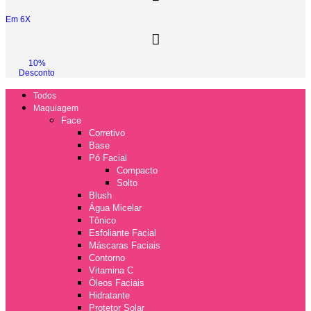
Em 6X
10%
Desconto
Todos
Maquiagem
Face
Corretivo
Base
Pó Facial
Compacto
Solto
Blush
Água Micelar
Tônico
Esfoliante Facial
Máscaras Faciais
Contorno
Vitamina C
Óleos Faciais
Hidratante
Protetor Solar