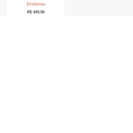
Zircônias
R$
449,90
até 6x de
R$
74,98
sem
juros
Adicionar ao carrinho
RECEBA EM
TROCAS E
PARCELE EM
100% SEGURO
CASA
DEVOLUÇÕES
ATÉ 6X
Seus dados