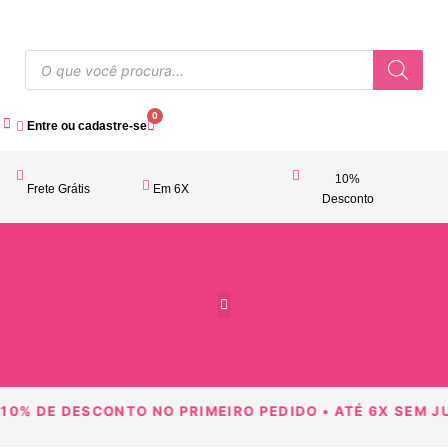
0
Entre ou cadastre-se
10%
Frete Grátis
Em 6X
Desconto
Acessórios Femininos
10% DE DESCONTO NO PRIMEIRO PEDIDO • ATÉ 6X SEM JU