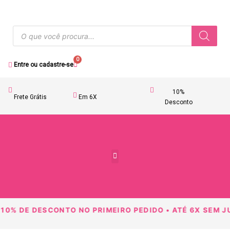
0
Entre ou cadastre-se
10%
Frete Grátis
Em 6X
Desconto
Acessórios Femininos
10% DE DESCONTO NO PRIMEIRO PEDIDO • ATÉ 6X SEM JU