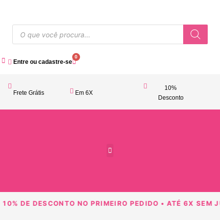
0
Entre ou cadastre-se
10%
Frete Grátis
Em 6X
Desconto
Acessórios Femininos
10% DE DESCONTO NO PRIMEIRO PEDIDO • ATÉ 6X SEM JU