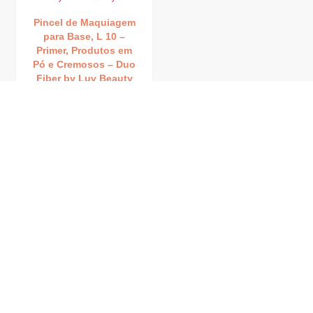
Pincel de Maquiagem
para Base, L 10 –
Primer, Produtos em
Pó e Cremosos – Duo
Fiber by Luv Beauty
R$
37,90
R$
6,32
até 6x de
sem
juros
Leia mais