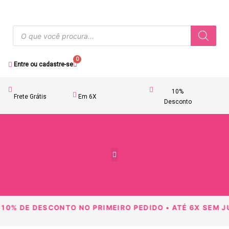
0
Entre ou cadastre-se
10%
Frete Grátis
Em 6X
Desconto
Acessórios Femininos
10% DE DESCONTO NO PRIMEIRO PEDIDO • ATÉ 6X SEM JU