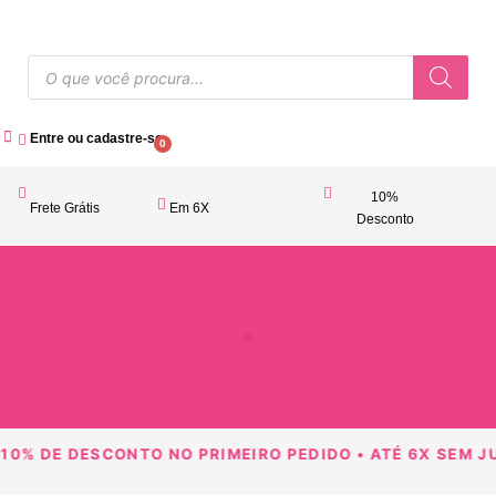
Entre ou cadastre-se
0
10%
Frete Grátis
Em 6X
Desconto
Acessórios Femininos
10% DE DESCONTO NO PRIMEIRO PEDIDO • ATÉ 6X SEM JUR