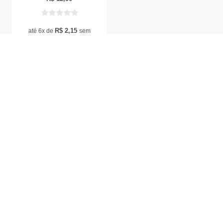
R$
2,15
até 6x de
sem
juros
Adicionar ao carrinho
RECEBA EM
TROCAS E
PARCELE EM
100% SEGURO