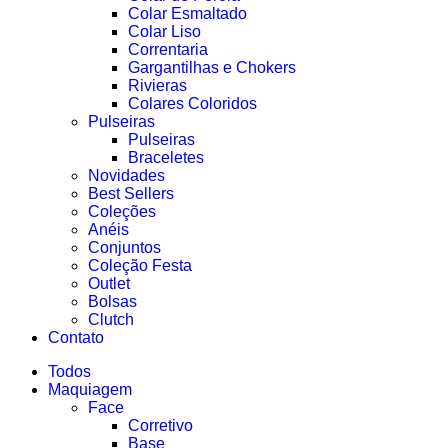
Colar Esmaltado
Colar Liso
Correntaria
Gargantilhas e Chokers
Rivieras
Colares Coloridos
Pulseiras
Pulseiras
Braceletes
Novidades
Best Sellers
Coleções
Anéis
Conjuntos
Coleção Festa
Outlet
Bolsas
Clutch
Contato
Todos
Maquiagem
Face
Corretivo
Base