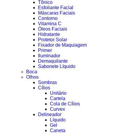
Tônico
Esfoliante Facial
Máscaras Faciais
Contorno
Vitamina C
Óleos Faciais
Hidratante
Protetor Solar
Fixador de Maquiagem
Primer
Iluminador
Demaquilante
Sabonete Líquido
Boca
Olhos
Sombras
Cílios
Unitário
Cartela
Cola de Cílios
Curvex
Delineador
Líquido
Gel
Caneta