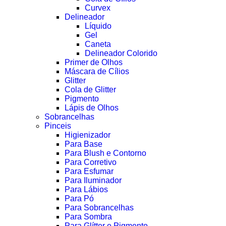
Curvex
Delineador
Líquido
Gel
Caneta
Delineador Colorido
Primer de Olhos
Máscara de Cílios
Glitter
Cola de Glitter
Pigmento
Lápis de Olhos
Sobrancelhas
Pinceis
Higienizador
Para Base
Para Blush e Contorno
Para Corretivo
Para Esfumar
Para Iluminador
Para Lábios
Para Pó
Para Sobrancelhas
Para Sombra
Para Glítter e Pigmento