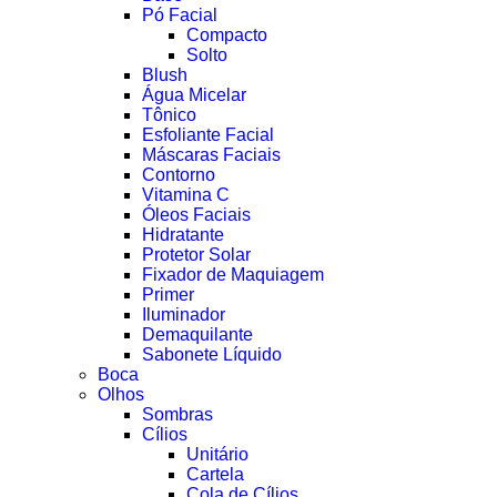
Pó Facial
Compacto
Solto
Blush
Água Micelar
Tônico
Esfoliante Facial
Máscaras Faciais
Contorno
Vitamina C
Óleos Faciais
Hidratante
Protetor Solar
Fixador de Maquiagem
Primer
Iluminador
Demaquilante
Sabonete Líquido
Boca
Olhos
Sombras
Cílios
Unitário
Cartela
Cola de Cílios