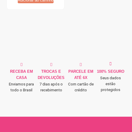
Adicionar ao carrinho
RECEBA EM
TROCAS E
PARCELE EM
100% SEGURO
CASA
DEVOLUÇÕES
ATÉ 6X
Seus dados
estão
Enviamos para
7 dias após o
Com cartão de
protegidos
todo o Brasil
recebimento
crédito