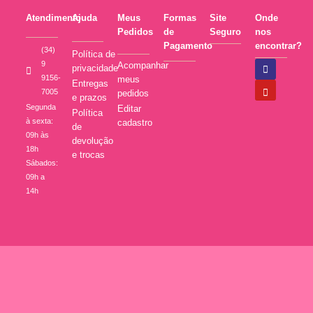
Atendimento
Ajuda
Meus
Formas
Site
Onde
Pedidos
de
Seguro
nos
Pagamento
encontrar?
(34)
Política de
9
Acompanhar
privacidade
9156-
meus
Entregas
7005
pedidos
e prazos
Segunda
Editar
Política
à sexta:
cadastro
de
09h às
devolução
18h
e trocas
Sábados:
09h a
14h