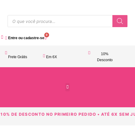
0
Entre ou cadastre-se
10%
Frete Grátis
Em 6X
Desconto
Acessórios Femininos
10% DE DESCONTO NO PRIMEIRO PEDIDO • ATÉ 6X SEM JU