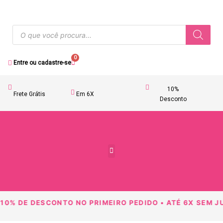
0
Entre ou cadastre-se
10%
Frete Grátis
Em 6X
Desconto
Acessórios Femininos
10% DE DESCONTO NO PRIMEIRO PEDIDO • ATÉ 6X SEM JU