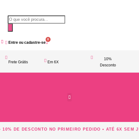
0
Entre ou cadastre-se
10%
Frete Grátis
Em 6X
Desconto
Acessórios Femininos
10% DE DESCONTO NO PRIMEIRO PEDIDO • ATÉ 6X SEM JU