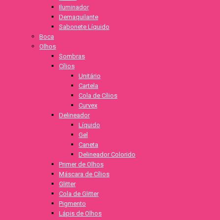
Iluminador
Demaquilante
Sabonete Líquido
Boca
Olhos
Sombras
Cílios
Unitário
Cartela
Cola de Cílios
Curvex
Delineador
Líquido
Gel
Caneta
Delineador Colorido
Primer de Olhos
Máscara de Cílios
Glitter
Cola de Glitter
Pigmento
Lápis de Olhos