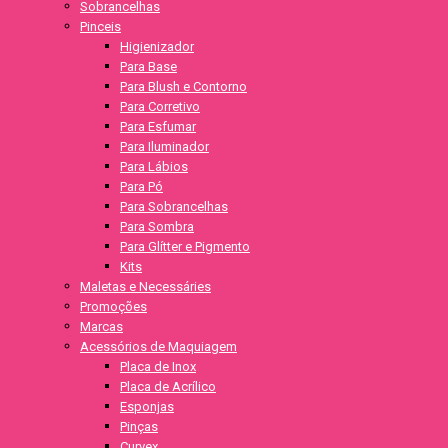
Sobrancelhas
Pinceis
Higienizador
Para Base
Para Blush e Contorno
Para Corretivo
Para Esfumar
Para Iluminador
Para Lábios
Para Pó
Para Sobrancelhas
Para Sombra
Para Glítter e Pigmento
Kits
Maletas e Necessáries
Promoções
Marcas
Acessórios de Maquiagem
Placa de Inox
Placa de Acrílico
Esponjas
Pinças
Curvex