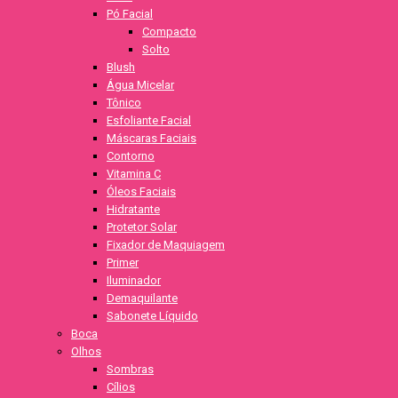
Pó Facial
Compacto
Solto
Blush
Água Micelar
Tônico
Esfoliante Facial
Máscaras Faciais
Contorno
Vitamina C
Óleos Faciais
Hidratante
Protetor Solar
Fixador de Maquiagem
Primer
Iluminador
Demaquilante
Sabonete Líquido
Boca
Olhos
Sombras
Cílios