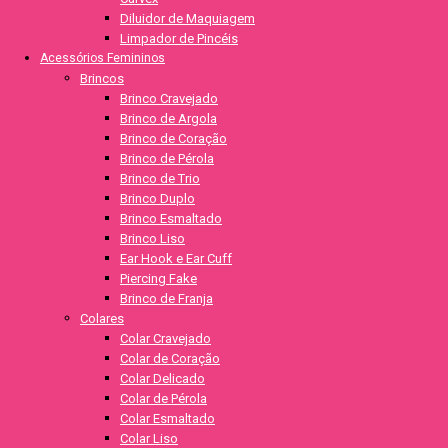
Diluidor de Maquiagem
Limpador de Pincéis
Acessórios Femininos
Brincos
Brinco Cravejado
Brinco de Argola
Brinco de Coração
Brinco de Pérola
Brinco de Trio
Brinco Duplo
Brinco Esmaltado
Brinco Liso
Ear Hook e Ear Cuff
Piercing Fake
Brinco de Franja
Colares
Colar Cravejado
Colar de Coração
Colar Delicado
Colar de Pérola
Colar Esmaltado
Colar Liso