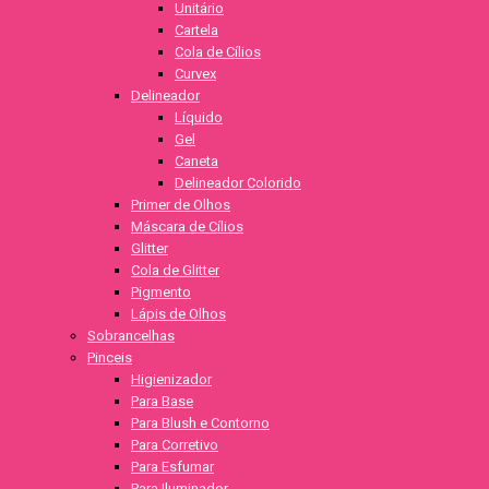
Unitário
Cartela
Cola de Cílios
Curvex
Delineador
Líquido
Gel
Caneta
Delineador Colorido
Primer de Olhos
Máscara de Cílios
Glitter
Cola de Glitter
Pigmento
Lápis de Olhos
Sobrancelhas
Pinceis
Higienizador
Para Base
Para Blush e Contorno
Para Corretivo
Para Esfumar
Para Iluminador