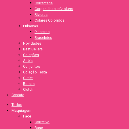
Correntaria
Gargantilhas e Chokers
Rivieras
Colares Coloridos
Pulseiras
Pulseiras
Braceletes
Novidades
Best Sellers
Coleções
Anéis
Conjuntos
Coleção Festa
Outlet
Bolsas
Clutch
Contato
Todos
Maquiagem
Face
Corretivo
Base