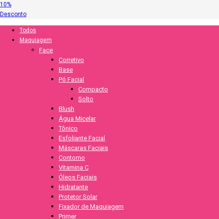
10%
Desconto
Todos
Maquiagem
Face
Corretivo
Base
Pó Facial
Compacto
Solto
Blush
Água Micelar
Tônico
Esfoliante Facial
Máscaras Faciais
Contorno
Vitamina C
Óleos Faciais
Hidratante
Protetor Solar
Fixador de Maquiagem
Primer